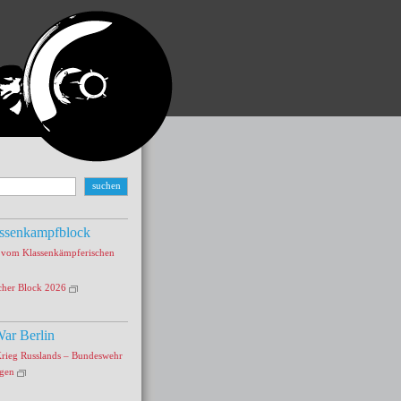
ssenkampfblock
s vom Klassenkämpferischen
cher Block 2026
ar Berlin
Krieg Russlands – Bundeswehr
agen