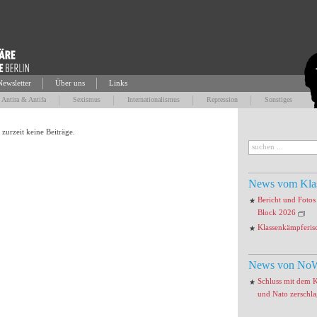
Newsletter
Über uns
Links
Antira & Antifa
Sexismus
Internationalismus
Repression
Sonstiges
 zurzeit keine Beiträge.
News vom Kla
Bericht und Foto
Block 2026
Klassenkämpferis
News von NoW
Schluss mit dem 
und Nato zerschl