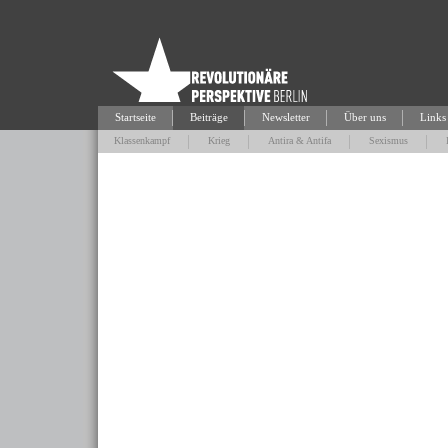
Startseite
Beiträge
Newsletter
Über uns
Links
Klassenkampf
Krieg
Antira & Antifa
Sexismus