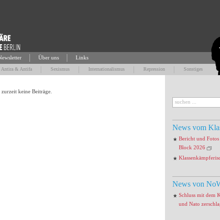
Newsletter
Über uns
Links
Antira & Antifa
Sexismus
Internationalismus
Repression
Sonstiges
 zurzeit keine Beiträge.
News vom Kla
Bericht und Foto
Block 2026
Klassenkämpferis
News von NoW
Schluss mit dem 
und Nato zerschl