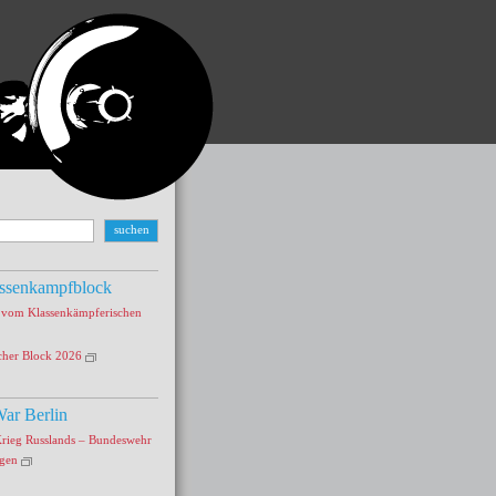
ssenkampfblock
s vom Klassenkämpferischen
cher Block 2026
ar Berlin
Krieg Russlands – Bundeswehr
agen